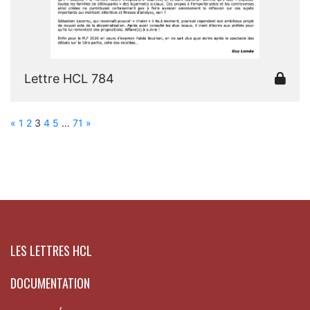
Lettre HCL 784
«
1
2
3
4
5
…
71
»
LES LETTRES HCL
DOCUMENTATION