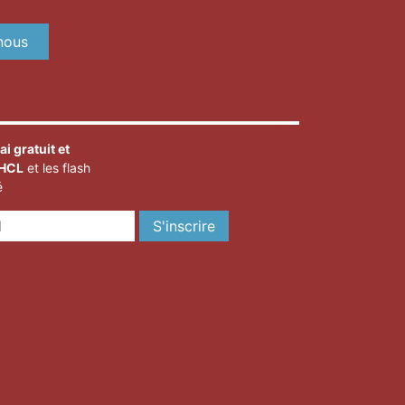
nous
ai gratuit et
 HCL
et les flash
é