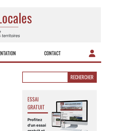
Locales
e
territoires
ENTATION
CONTACT
Rechercher :
ESSAI
GRATUIT
Profitez
d'un essai
gratuit et