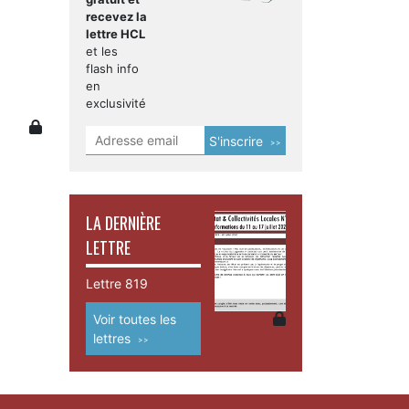
recevez la
lettre HCL
et les
flash info
en
exclusivité
S'inscrire
LA DERNIÈRE
LETTRE
Lettre 819
Voir toutes les
lettres